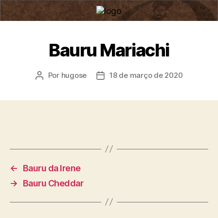
Bauru Mariachi
Por
hugose
18 de março de 2020
←
Bauru da Irene
→
Bauru Cheddar